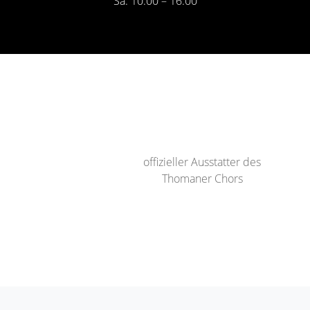
Sa: 10:00 – 16:00
offizieller Ausstatter des
Thomaner Chors