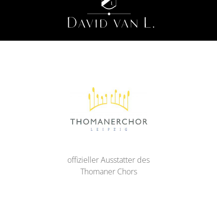
offizieller Ausstatter des
Thomaner Chors