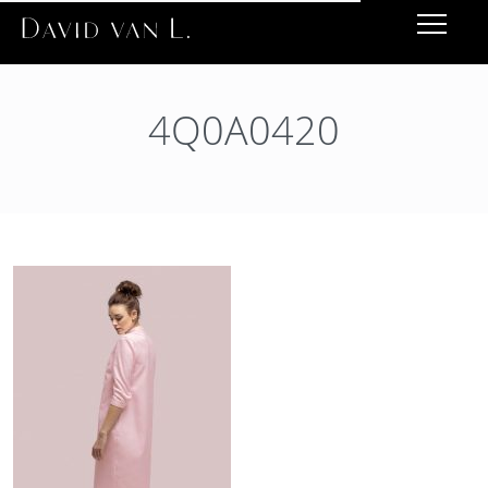
4Q0A0420