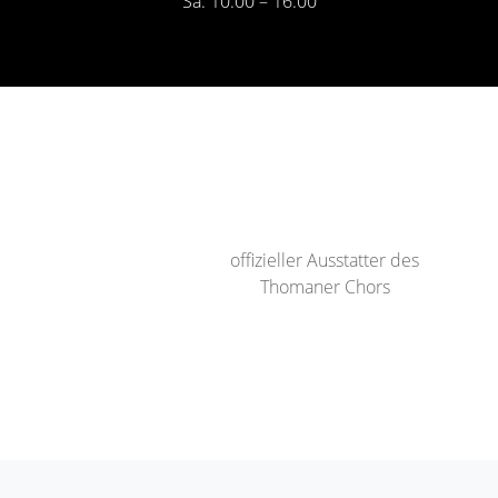
Sa: 10:00 – 16:00
offizieller Ausstatter des
Thomaner Chors