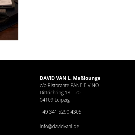
DAVID VAN L. Maßlounge
c/o Ristorante PANE E VINO
Dittrichring 18 – 20
04109 Leipzig
+49 341
5290 4305
info@davidvanl.de