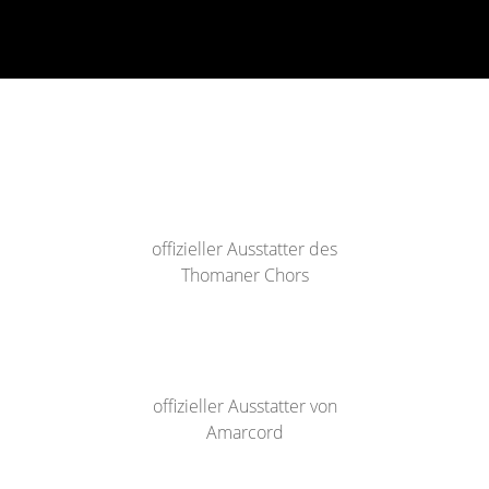
offizieller Ausstatter des
Thomaner Chors
offizieller Ausstatter von
Amarcord