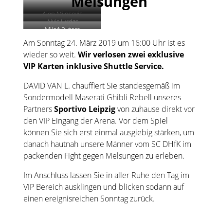
Melsungen
Alen Milosevic
Aivis Jurdzs
Miloš Putera
Am Sonntag 24. März 2019 um 16:00 Uhr ist es
wieder so weit.
Wir verlosen zwei exklusive
VIP Karten inklusive Shuttle Service.
DAVID VAN L. chauffiert Sie standesgemäß im
Sondermodell Maserati Ghibli Rebell unseres
Partners
Sportivo Leipzig
von zuhause direkt vor
den VIP Eingang der Arena. Vor dem Spiel
können Sie sich erst einmal ausgiebig stärken, um
danach hautnah unsere Männer vom SC DHfK im
packenden Fight gegen Melsungen zu erleben.
Im Anschluss lassen Sie in aller Ruhe den Tag im
VIP Bereich ausklingen und blicken sodann auf
einen ereignisreichen Sonntag zurück.