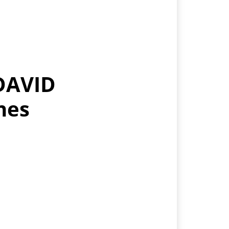
DAVID
nes