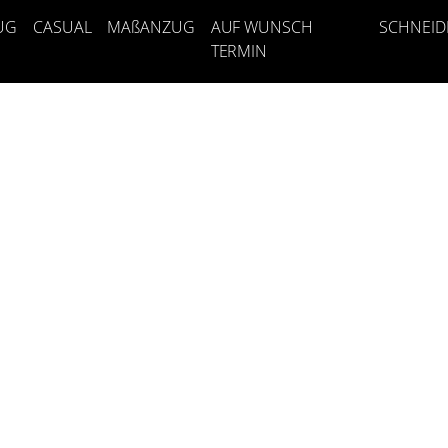
UG
CASUAL
MAßANZUG
AUF WUNSCH
SCHNEID
TERMIN