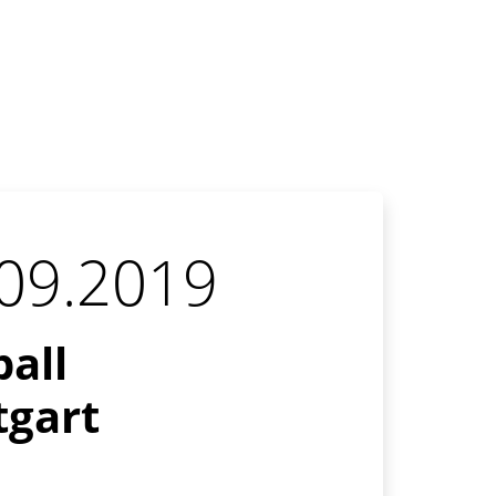
.09.2019
all
tgart