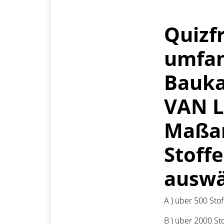
Quizf
umfan
Bauka
VAN L
Maßan
Stoff
auswä
A ) über 500 Sto
B ) über 2000 St