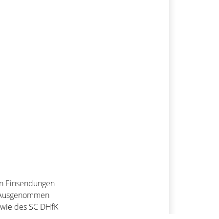
en Einsendungen
t. Ausgenommen
owie des SC DHfK
usnahmslos