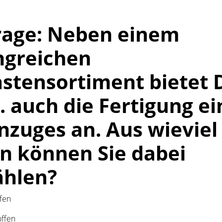
rage: Neben einem
greichen
stensortiment bietet 
. auch die Fertigung ei
zuges an. Aus wieviel
en können Sie dabei
hlen?
ffen
offen