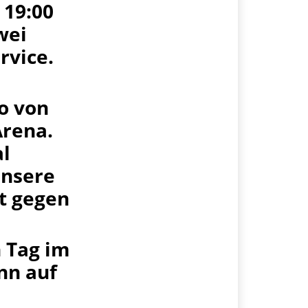
19:00
wei
rvice.
o von
Arena.
al
unsere
t gegen
n Tag im
nn auf