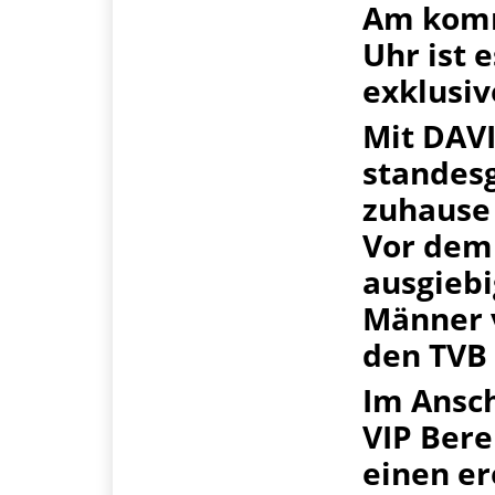
Am komm
Uhr ist 
exklusiv
Mit DAVI
standes
zuhause 
Vor dem 
ausgieb
Männer 
den TVB 
Im Ansch
VIP Bere
einen er