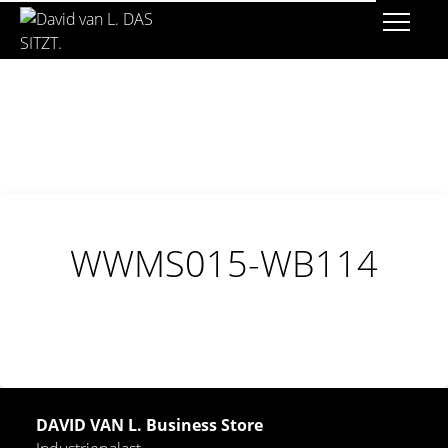
WWMS015-WB114
DAVID VAN L. Business Store