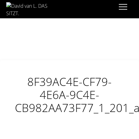
8F39AC4E-CF79-
4E6A-9C4E-
CB982AA73F77_1_201_