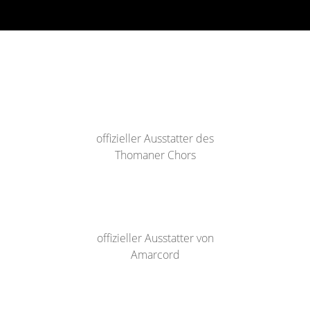
offizieller Ausstatter des
Thomaner Chors
offizieller Ausstatter von
Amarcord