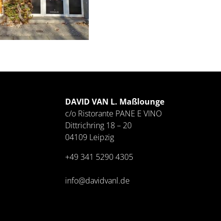
DAVID VAN L. Maßlounge
c/o Ristorante PANE E VINO
Dittrichring 18 – 20
04109 Leipzig
+49 341
5290 4305
info@davidvanl.de