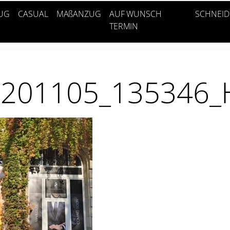
UG
CASUAL
MAßANZUG
AUF WUNSCH
SCHNEID
TERMIN
0201105_135346_