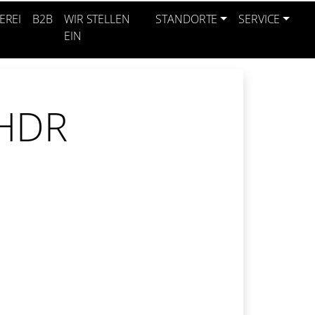
EREI
B2B
WIR STELLEN
STANDORTE
SERVICE
EIN
HDR