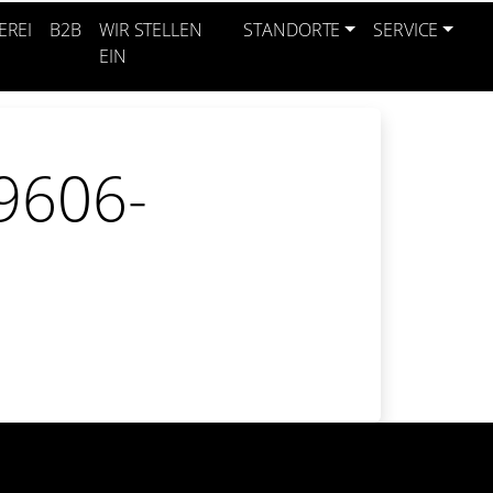
EREI
B2B
WIR STELLEN
STANDORTE
SERVICE
EIN
9606-