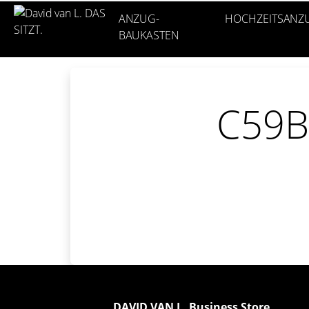
ANZUG-
HOCHZEITSANZ
BAUKASTEN
C59B
DAVID VAN L. Business Store