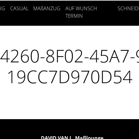
UG
CASUAL
MAßANZUG
AUF WUNSCH
SCHNEID
TERMIN
4260-8F02-45A7-
19CC7D970D54
DAVID VAN L. Maßlounge