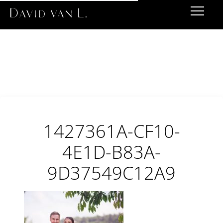
1427361A-CF10-
4E1D-B83A-
9D37549C12A9