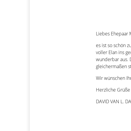
Liebes Ehepaar M
es ist so schön 
voller Elan ins 
wunderbar aus. D
gleichermaßen st
Wir wünschen Ihn
Herzliche Grüß
DAVID VAN L. DA