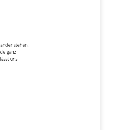
nander stehen,
ude ganz
lässt uns