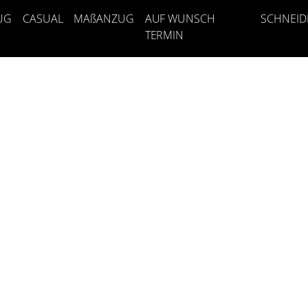
UG
CASUAL
MAßANZUG
AUF WUNSCH
SCHNEID
TERMIN