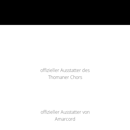
offizieller Ausstatter des
Thomaner Chors
offizieller Ausstatter von
Amarcord