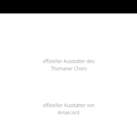
offizieller Ausstatter des
Thomaner Chors
offizieller Ausstatter von
Amarcord