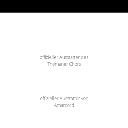
offizieller Ausstatter des
Thomaner Chors
offizieller Ausstatter von
Amarcord