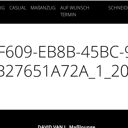
UG
CASUAL
MAßANZUG
AUF WUNSCH
SCHNEID
TERMIN
F609-EB8B-45BC-
B27651A72A_1_20
DAVID VAN L. Maßlounge