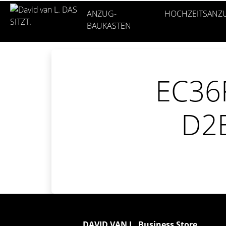
ANZUG-
HOCHZEITSANZ
BAUKASTEN
EC36
D2
DAVID VAN L. Business Store