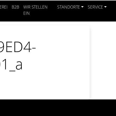
EREI
B2B
WIR STELLEN
STANDORTE
SERVICE
EIN
9ED4-
1_a