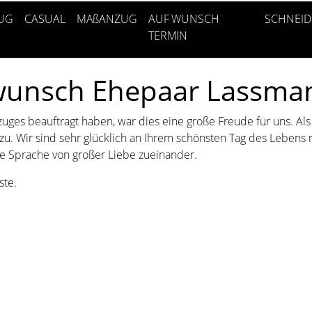
UG
CASUAL
MAßANZUG
AUF WUNSCH
SCHNEID
TERMIN
kwunsch Ehepaar Lassma
nzuges beauftragt haben, war dies eine große Freude für uns. Al
azu. Wir sind sehr glücklich an Ihrem schönsten Tag des Lebe
ie Sprache von großer Liebe zueinander.
ste.