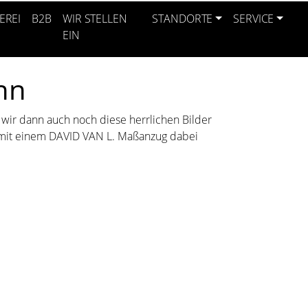
EREI
B2B
WIR STELLEN
STANDORTE
SERVICE
EIN
nn
s wir dann auch noch diese herrlichen Bilder
ns mit einem DAVID VAN L. Maßanzug dabei