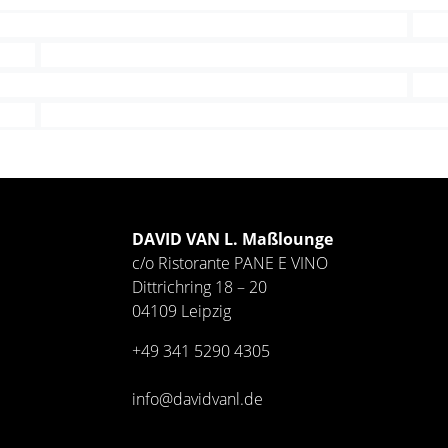
DAVID VAN L. Maßlounge
c/o Ristorante PANE E VINO
Dittrichring 18 – 20
04109 Leipzig
+49 341
5290 4305
info@davidvanl.de