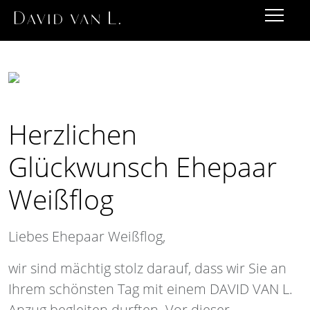
Herzlichen
Glückwunsch Ehepaar
Weißflog
Liebes Ehepaar Weißflog,
wir sind mächtig stolz darauf, dass wir Sie an
Ihrem schönsten Tag mit einem DAVID VAN L.
Anzug begleiten durften. Vor dieser