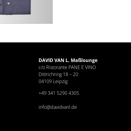
DAVID VAN L. Maßlounge
c/o Ristorante PANE E VINO
Dittrichring 18 – 20
04109 Leipzig
+49 341
5290 4305
info@davidvanl.de