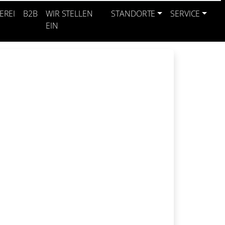
EREI
B2B
WIR STELLEN
STANDORTE
SERVICE
EIN