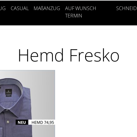
UG
CASUAL
MAßANZUG
AUF WUNSCH
SCHNEID
TERMIN
Hemd Fresko